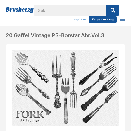
Logga in
Registrera sig
20 Gaffel Vintage PS-Borstar Abr.Vol.3