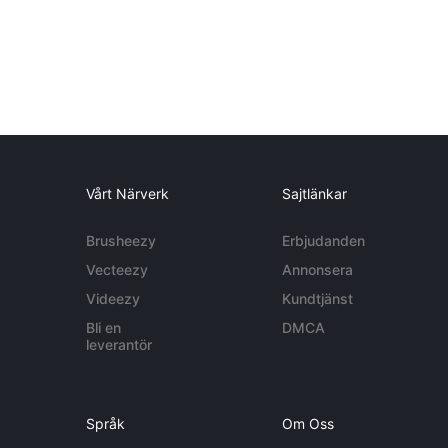
Vårt Närverk
Sajtlänkar
Brusheezy
Erbjudanden
Vecteezy
Annonsera
Videezy
Kundtjänst
Bli en
DMCA
leverantör
Språk
Om Oss