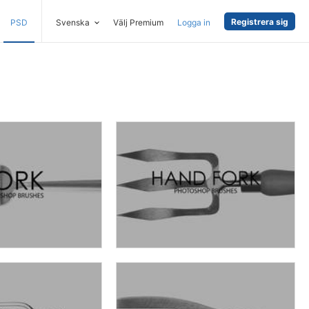
Registrera sig
PSD
Svenska
Välj Premium
Logga in