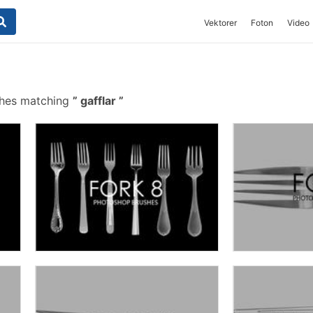
Vektorer
Foton
Video
shes matching
gafflar