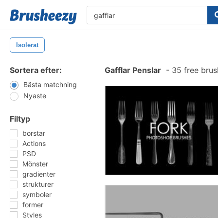
Isolerat
Sortera efter:
Gafflar Penslar
-
35 free bru
Bästa matchning
Nyaste
Filtyp
borstar
Actions
PSD
Mönster
gradienter
strukturer
symboler
former
Styles