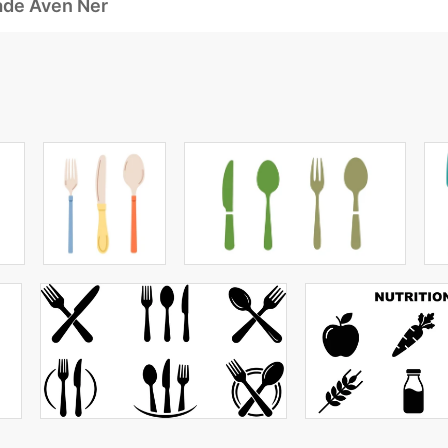
ade Även Ner