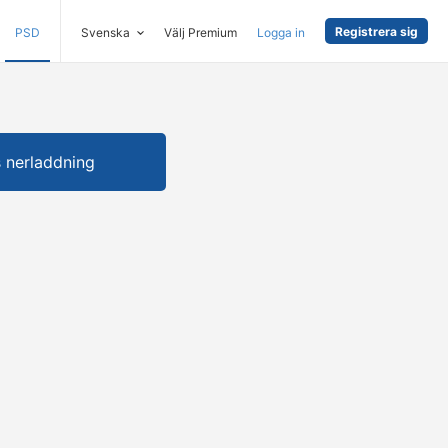
Registrera sig
PSD
Svenska
Välj Premium
Logga in
s nerladdning