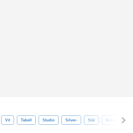
Vit
Tabell
Studio
Silver-
Stål
Kniv
Kök