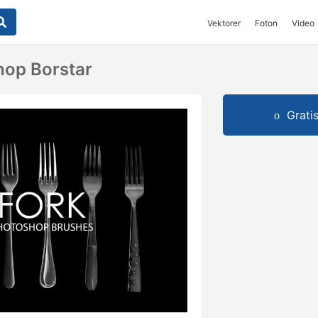
Vektorer
Foton
Video
hop Borstar
Grati