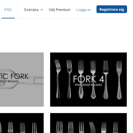
Registrera sig
PSD
Svenska
Välj Premium
Logga in