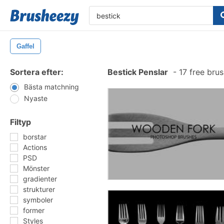
Gaffel
Sortera efter:
Bestick Penslar
-
17 free bru
Bästa matchning
Nyaste
Filtyp
borstar
Actions
PSD
Mönster
gradienter
strukturer
symboler
former
Styles