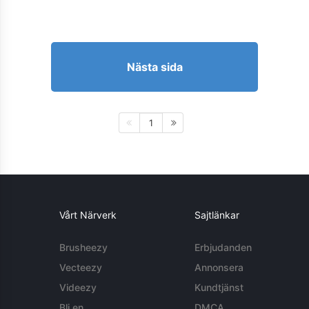
Nästa sida
1
Vårt Närverk
Sajtlänkar
Brusheezy
Erbjudanden
Vecteezy
Annonsera
Videezy
Kundtjänst
Bli en
DMCA