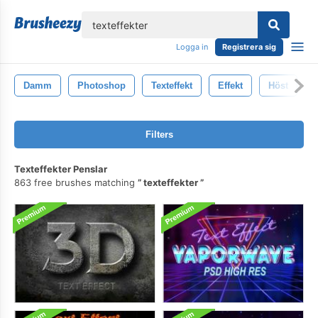
lose
Logga in
Registrera sig
Damm
Photoshop
Texteffekt
Effekt
Höst
Filters
Texteffekter Penslar
863 free brushes matching
texteffekter