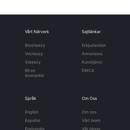
Vårt Närverk
Sajtlänkar
Brusheezy
Erbjudanden
Vecteezy
Annonsera
Videezy
Kundtjänst
Bli en
DMCA
leverantör
Språk
Om Oss
English
Om oss
Español
Vårt team
Português
Vår blogg