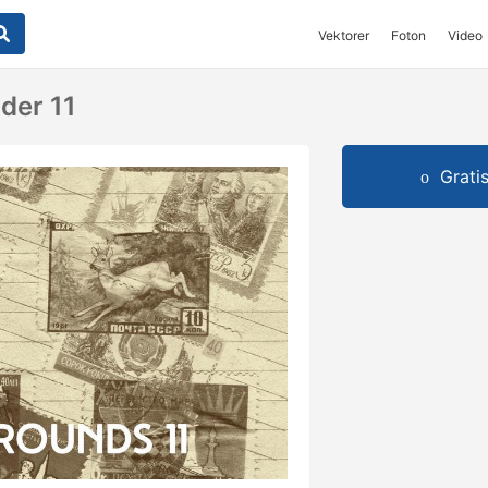
Vektorer
Foton
Video
der 11
Grati