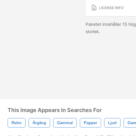
LICENSE INFO
Paketet innehåller 15 h
storlek.
This Image Appears In Searches For
Retro
Årgång
Gammal
Papper
Ljud
Gamm