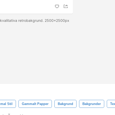
ögkvalitativa retrobakgrund. 2500x2500px
al Stil
Gammalt Papper
Bakgrund
Bakgrunder
Tex