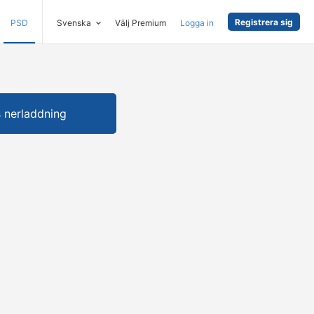
Registrera sig
PSD
Svenska
Välj Premium
Logga in
s nerladdning