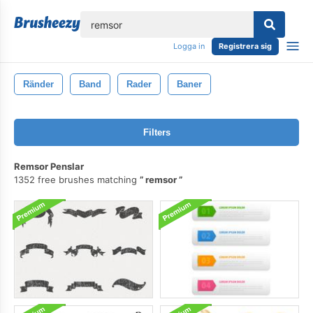
lose
Logga in
Registrera sig
Ränder
Band
Rader
Baner
Filters
Remsor Penslar
1352 free brushes matching
remsor