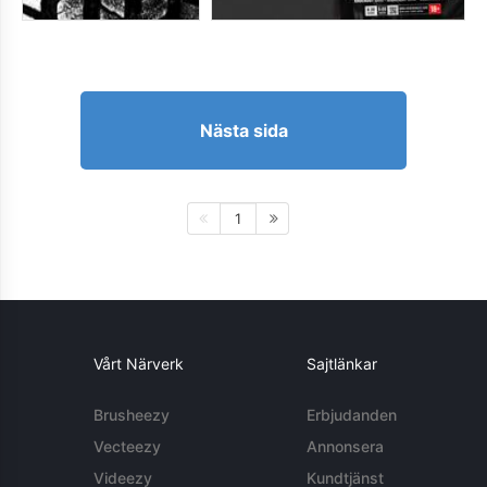
Nästa sida
1
Vårt Närverk
Sajtlänkar
Brusheezy
Erbjudanden
Vecteezy
Annonsera
Videezy
Kundtjänst