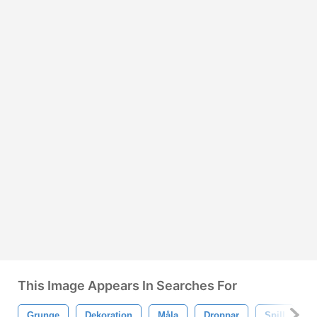
This Image Appears In Searches For
Grunge
Dekoration
Måla
Droppar
Spill
S