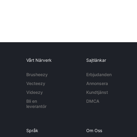
Vårt Närverk
Sajtlänkar
Brusheezy
Erbjudanden
Vecteezy
Annonsera
Videezy
Kundtjänst
Bli en
DMCA
leverantör
Språk
Om Oss