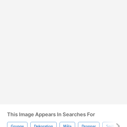
This Image Appears In Searches For
Grunge
Dekoration
Måla
Droppar
Spill
S