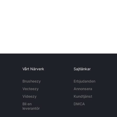
Vårt Närverk
Sajtlänkar
Brusheezy
Erbjudanden
Vecteezy
Annonsera
Videezy
Kundtjänst
Bli en
DMCA
leverantör