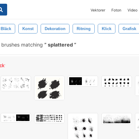
Vektorer
Foton
Video
Bläck
Konst
Dekoration
Ritning
Klick
Grafisk
 brushes matching
splattered