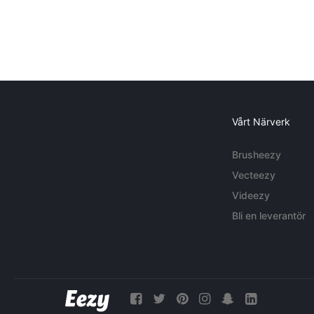
Vårt Närverk
Brusheezy
Vecteezy
Videezy
Bli en leverantör