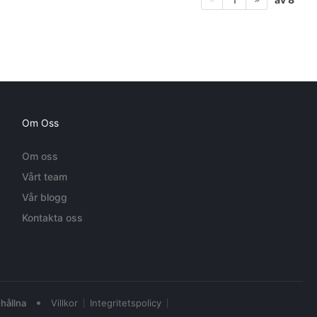
Om Oss
Om oss
Vårt team
Vår blogg
Kontakta oss
•
hållna
Villkor
Integritetspolicy