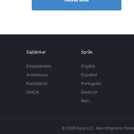
Sajtlänkar
Språk
Erbjudanden
English
Annonsera
Español
Kundtjänst
Português
DMCA
Deutsch
Mer...
© 2026 Eezy LLC. Alla rättigheter förbe