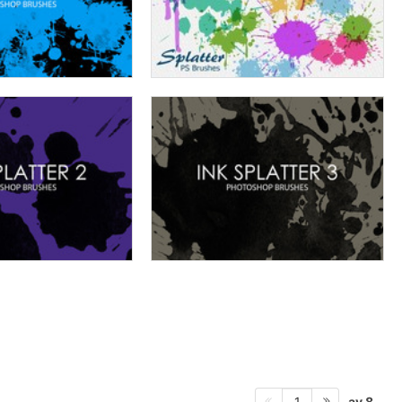
av 8
1