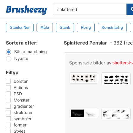
Stänka Ner
Måla
Stänk
Rörig
Konstnärlig
Sortera efter:
Splattered Penslar
-
382 free
Bästa matchning
Nyaste
Sponsrade bilder av
Filtyp
borstar
Actions
PSD
Mönster
gradienter
strukturer
symboler
former
Styles