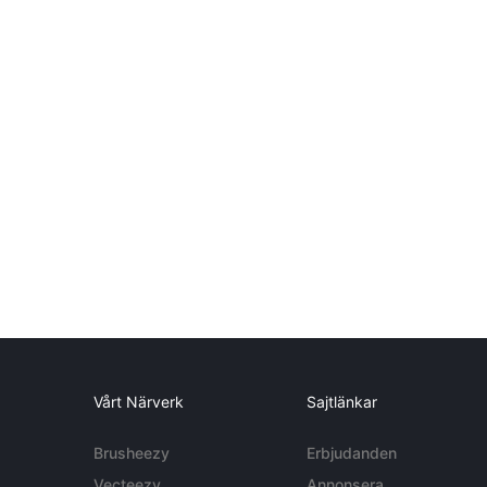
Vårt Närverk
Sajtlänkar
Brusheezy
Erbjudanden
Vecteezy
Annonsera