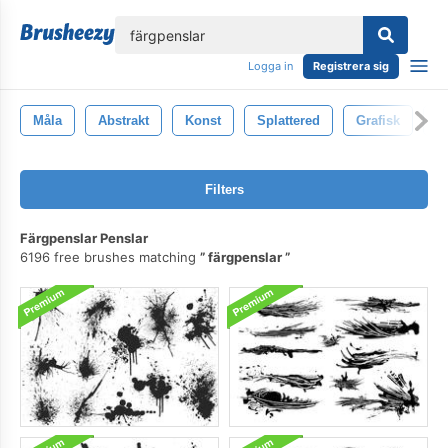
lose
Logga in
Registrera sig
Måla
Abstrakt
Konst
Splattered
Grafisk
S
Filters
Färgpenslar Penslar
6196 free brushes matching
färgpenslar