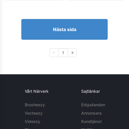
Nästa sida
1
Vårt Närverk
Sajtlänkar
Brusheezy
Erbjudanden
Vecteezy
Annonsera
Videezy
Kundtjänst