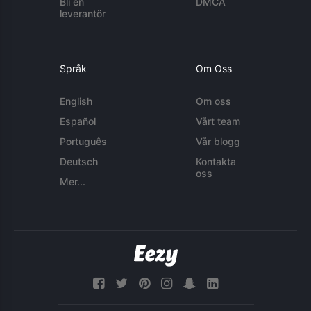
Bli en
DMCA
leverantör
Språk
Om Oss
English
Om oss
Español
Vårt team
Português
Vår blogg
Deutsch
Kontakta
oss
Mer...