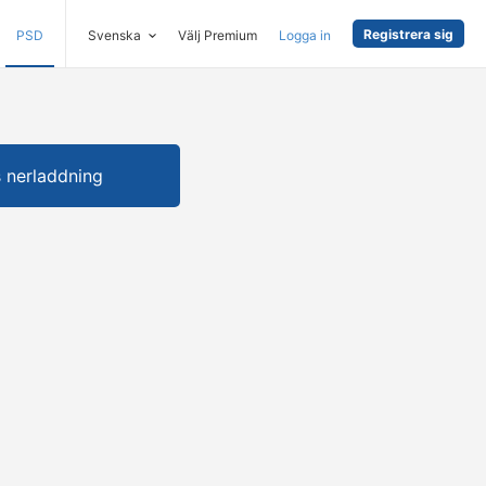
Registrera sig
PSD
Svenska
Välj Premium
Logga in
s nerladdning