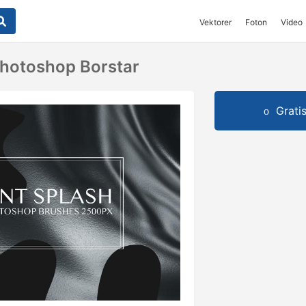
Vektorer
Foton
Video
Photoshop Borstar
Grati