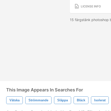
LICENSE INFO
15 färgstänk photoshop b
This Image Appears In Searches For
Vätska
Strömmande
Släppa
Bläck
Isolerat