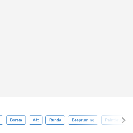
Borsta
Våt
Runda
Besprutning
Paintbrush