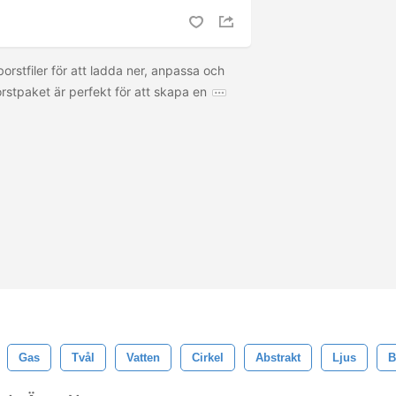
rstfiler för att ladda ner, anpassa och
stpaket är perfekt för att skapa en
Gas
Tvål
Vatten
Cirkel
Abstrakt
Ljus
B