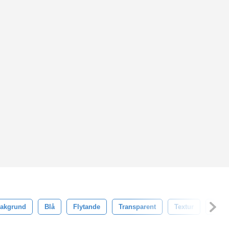
akgrund
Blå
Flytande
Transparent
Textur
Isole