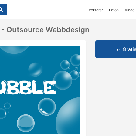
Vektorer
Foton
Video
e - Outsource Webbdesign
Grati