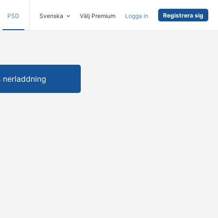
Registrera sig
PSD
Svenska
Välj Premium
Logga in
s nerladdning