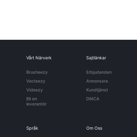
Vårt Närverk
Sajtlänkar
Brusheezy
Erbjudanden
Vecteezy
Annonsera
Videezy
Kundtjänst
Bli en
DMCA
leverantör
Språk
Om Oss