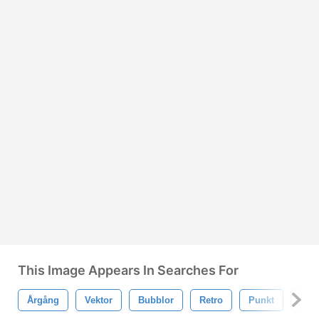
This Image Appears In Searches For
Årgång
Vektor
Bubblor
Retro
Punkt
Mön