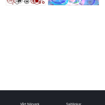
Vårt Närverk
Sajtlänkar