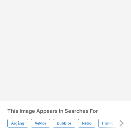
This Image Appears In Searches For
Årgång
Vektor
Bubblor
Retro
Punkt
Mön