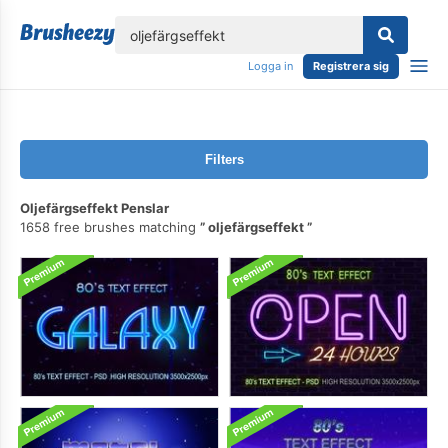
lose
Logga in
Registrera sig
Filters
Oljefärgseffekt Penslar
1658 free brushes matching
oljefärgseffekt