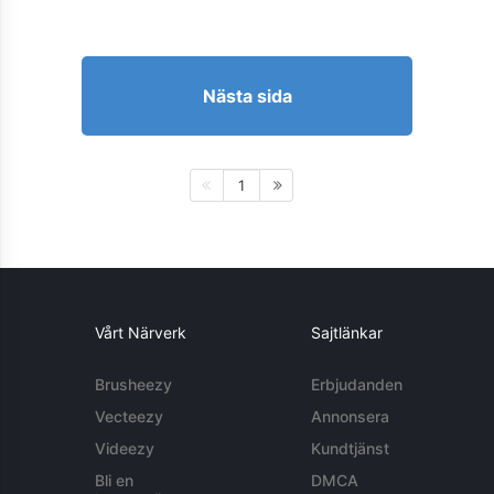
Nästa sida
1
Vårt Närverk
Sajtlänkar
Brusheezy
Erbjudanden
Vecteezy
Annonsera
Videezy
Kundtjänst
Bli en
DMCA