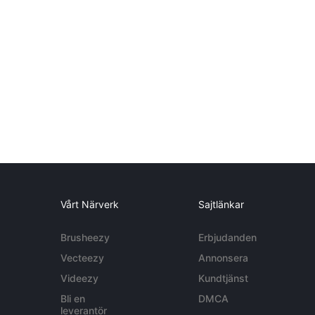
Vårt Närverk
Sajtlänkar
Brusheezy
Erbjudanden
Vecteezy
Annonsera
Videezy
Kundtjänst
Bli en
DMCA
leverantör