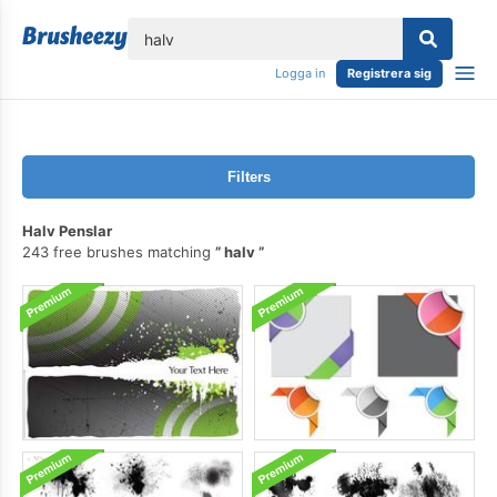
lose
Logga in
Registrera sig
Filters
Halv Penslar
243 free brushes matching
halv