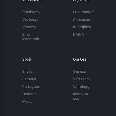
Brusheezy
Erbjudanden
Vecteezy
Annonsera
Videezy
Kundtjänst
Bli en
DMCA
leverantör
Språk
Om Oss
English
Om oss
Español
Vårt team
Português
Vår blogg
Deutsch
Kontakta
oss
Mer...