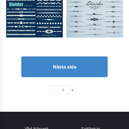
Nästa sida
1
Vårt Närverk
Sajtlänkar