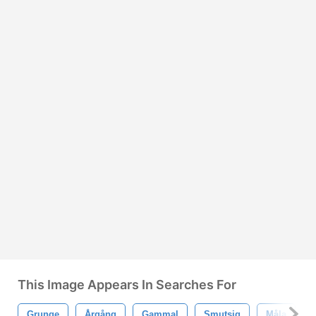
This Image Appears In Searches For
Grunge
Årgång
Gammal
Smutsig
Måla