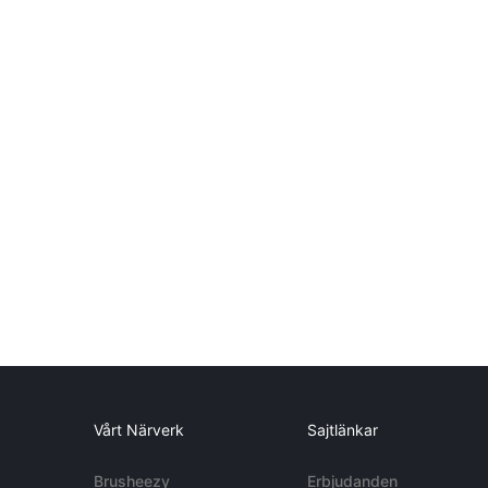
Vårt Närverk
Sajtlänkar
Brusheezy
Erbjudanden