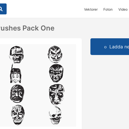
Vektorer
Foton
Video
rushes Pack One
Ladda ner