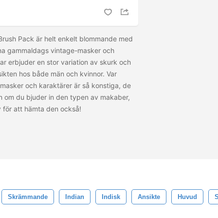
 Brush Pack är helt enkelt blommande med
lna gammaldags vintage-masker och
r erbjuder en stor variation av skurk och
ikten hos både män och kvinnor. Var
 masker och karaktärer är så konstiga, de
n om du bjuder in den typen av makaber,
y för att hämta den
också!
Skrämmande
Indian
Indisk
Ansikte
Huvud