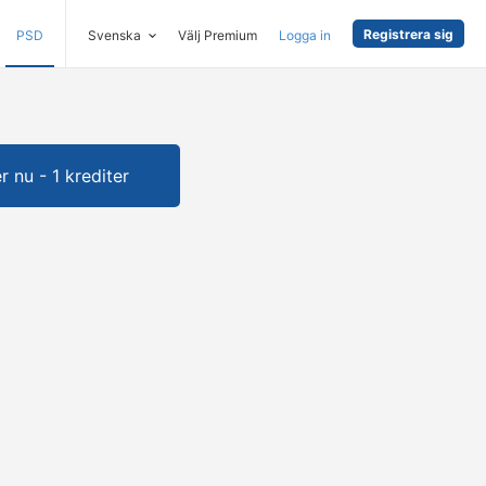
Registrera sig
PSD
Svenska
Välj Premium
Logga in
 nu - 1 krediter