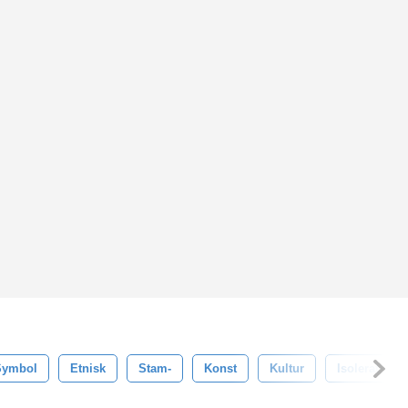
Symbol
Etnisk
Stam-
Konst
Kultur
Isolerat