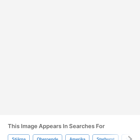
This Image Appears In Searches For
Stjärna
Oberoende
Amerika
Starburst
Självs