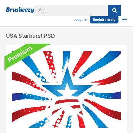
Logga in
Registrera sig
USA Starburst PSD