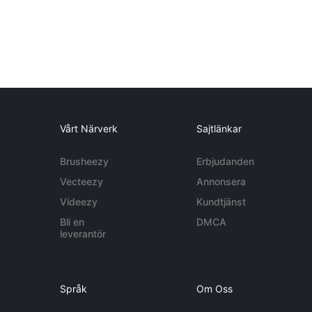
Vårt Närverk
Sajtlänkar
Brusheezy
Erbjudanden
Vecteezy
Annonsera
Videezy
Kundtjänst
Bli en
DMCA
leverantör
Språk
Om Oss