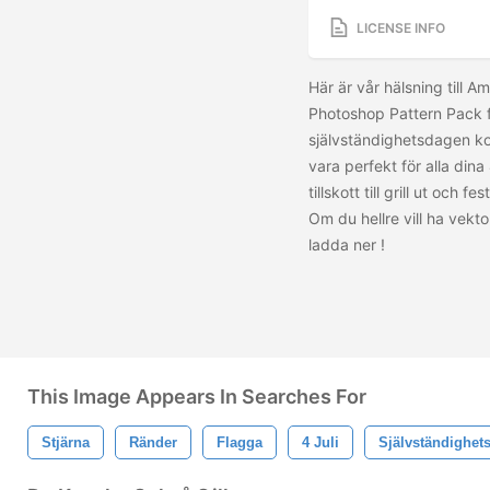
LICENSE INFO
Här är vår hälsning till A
Photoshop Pattern Pack f
självständighetsdagen ko
vara perfekt för alla dina
tillskott till grill ut och 
Om du hellre vill ha vekto
ladda ner
!
This Image Appears In Searches For
Stjärna
Ränder
Flagga
4 Juli
Självständighet