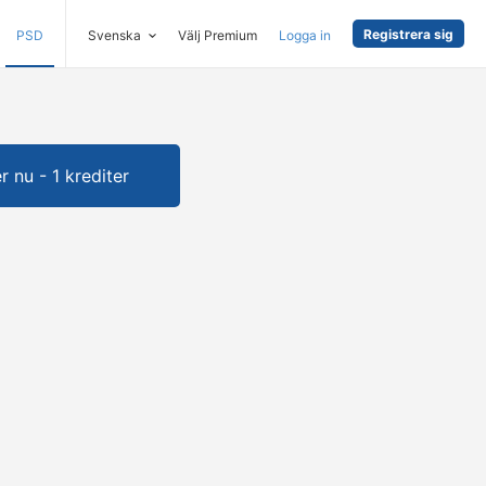
Registrera sig
PSD
Svenska
Välj Premium
Logga in
 nu - 1 krediter