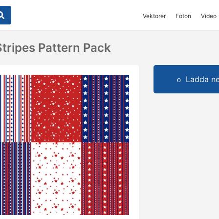
Vektorer
Foton
Video
Stripes Pattern Pack
Ladda ner