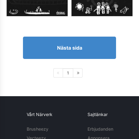
Nästa sida
1
Vårt Närverk
Sajtlänkar
Brusheezy
Erbjudanden
Vecteezy
Annonsera