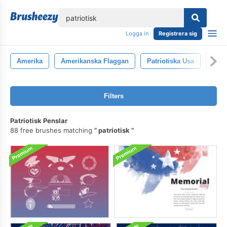
lose
Logga in
Registrera sig
Amerika
Amerikanska Flaggan
Patriotiska Usa
4 Jul
Filters
Patriotisk Penslar
88 free brushes matching
patriotisk