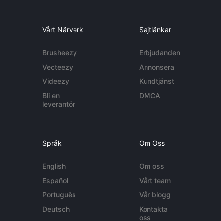
Vårt Närverk
Sajtlänkar
Brusheezy
Erbjudanden
Vecteezy
Annonsera
Videezy
Kundtjänst
Bli en
DMCA
leverantör
Språk
Om Oss
English
Om oss
Español
Vårt team
Português
Vår blogg
Deutsch
Kontakta
oss