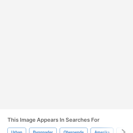
This Image Appears In Searches For
Urban
Byggnader
Oberoende
Amerika
Självs