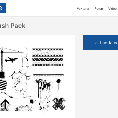
Vektorer
Foton
Video
ush Pack
Ladda ner