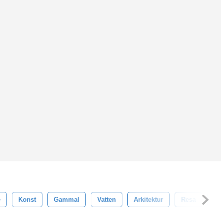
e
Konst
Gammal
Vatten
Arkitektur
Resa
Is