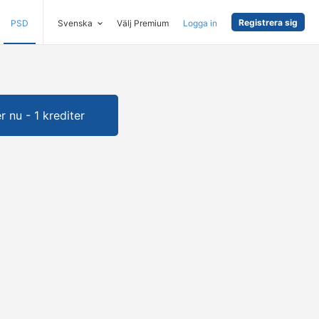
Registrera sig
PSD
Svenska
Välj Premium
Logga in
 nu - 1 krediter