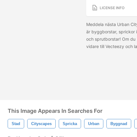
LICENSE INFO
Meddela nästa Urban City
är byggborstar, sprickor i
och sprutborstar! Om du h
vidare till Vecteezy och 
This Image Appears In Searches For
Stad
Cityscapes
Spricka
Urban
Byggnad