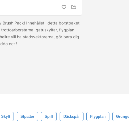
 Brush Pack! Innehållet i detta borstpaket
 trottoarborstarna, gatuskyltar, flygplan
ellre vill ha stadsvektorerna, gör bara dig
ladda ner
!
Skylt
Slpatter
Spill
Däckspår
Flygplan
Grung