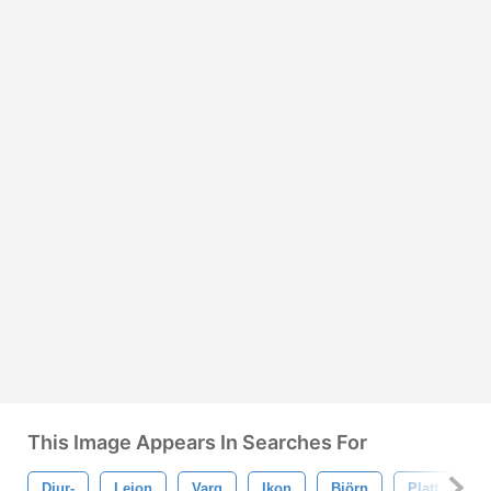
This Image Appears In Searches For
Djur-
Lejon
Varg
Ikon
Björn
Platt
Go