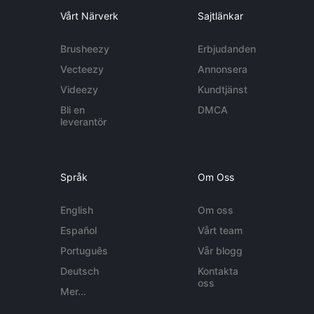
Vårt Närverk
Sajtlänkar
Brusheezy
Erbjudanden
Vecteezy
Annonsera
Videezy
Kundtjänst
Bli en
DMCA
leverantör
Språk
Om Oss
English
Om oss
Español
Vårt team
Português
Vår blogg
Deutsch
Kontakta
oss
Mer...