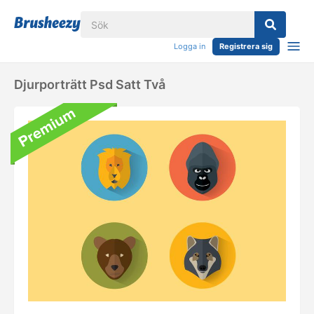
Logga in
Registrera sig
Djurporträtt Psd Satt Två