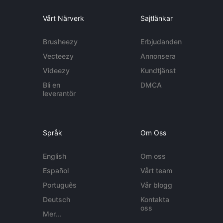
Vårt Närverk
Sajtlänkar
Brusheezy
Erbjudanden
Vecteezy
Annonsera
Videezy
Kundtjänst
Bli en
DMCA
leverantör
Språk
Om Oss
English
Om oss
Español
Vårt team
Português
Vår blogg
Deutsch
Kontakta
oss
Mer...