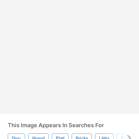
This Image Appears In Searches For
Djur-
Huvud
Platt
Bricka
Lättja
Platt Slot