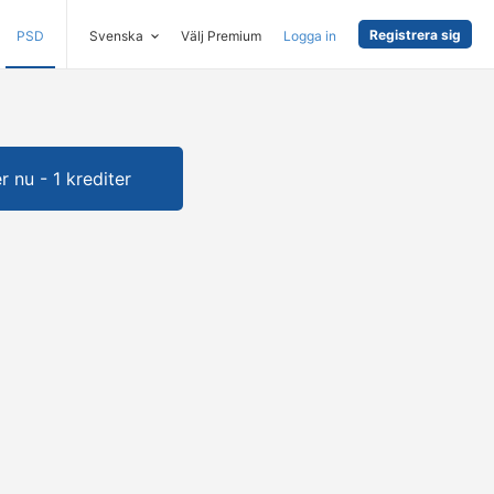
Registrera sig
PSD
Svenska
Välj Premium
Logga in
 nu - 1 krediter