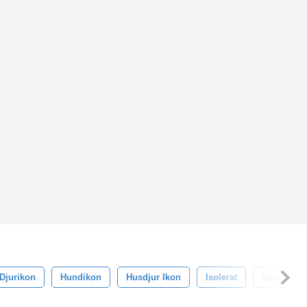
Djurikon
Hundikon
Husdjur Ikon
Isolerat
Natur