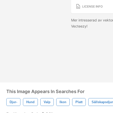
LICENSE INFO
Mer intresserad av vektor
Vecteezy!
This Image Appears In Searches For
Djur-
Hund
Valp
Ikon
Platt
Sällskapsdjur