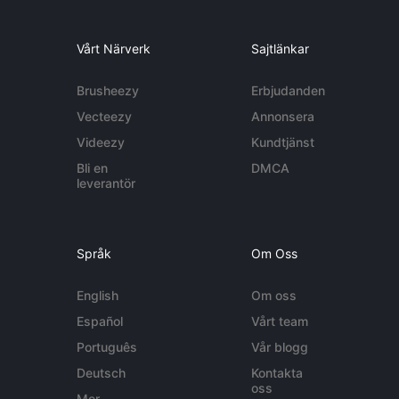
Vårt Närverk
Sajtlänkar
Brusheezy
Erbjudanden
Vecteezy
Annonsera
Videezy
Kundtjänst
Bli en
DMCA
leverantör
Språk
Om Oss
English
Om oss
Español
Vårt team
Português
Vår blogg
Deutsch
Kontakta
oss
Mer...