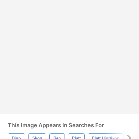
This Image Appears In Searches For
Djur-
Skog
Ren
Platt
Platt Hjortikon
Hjor