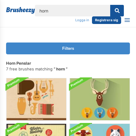
lose
Logga in
Registrera sig
Filters
Horn Penslar
7 free brushes matching
horn