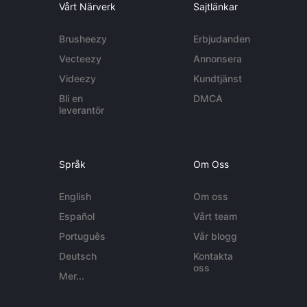
Vårt Närverk
Sajtlänkar
Brusheezy
Erbjudanden
Vecteezy
Annonsera
Videezy
Kundtjänst
Bli en
DMCA
leverantör
Språk
Om Oss
English
Om oss
Español
Vårt team
Português
Vår blogg
Deutsch
Kontakta
oss
Mer...