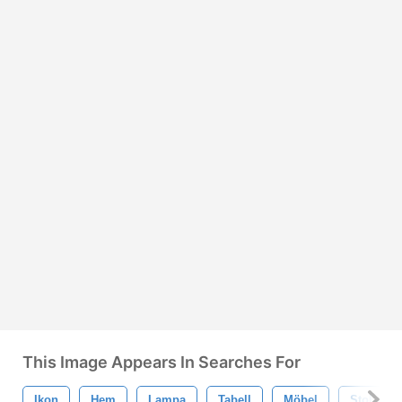
This Image Appears In Searches For
Ikon
Hem
Lampa
Tabell
Möbel
Stol