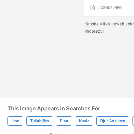
LICENSE INFO
Kanske vill du också vek
Vecteezy!
This Image Appears In Searches For
Ikon
Tvättbjörn
Platt
Koala
Djur Ansikten