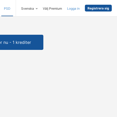
Registrera sig
PSD
Svenska
Välj Premium
Logga in
 nu - 1 krediter