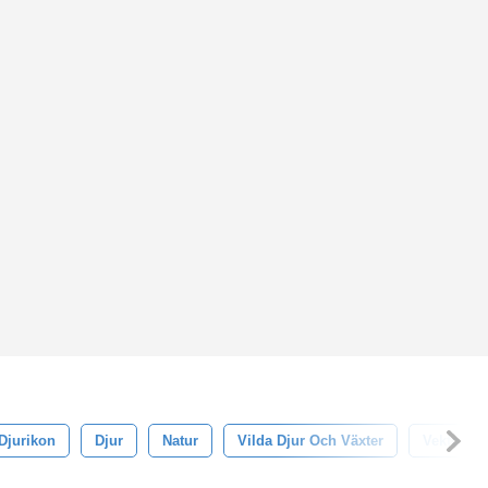
Djurikon
Djur
Natur
Vilda Djur Och Växter
Vektor