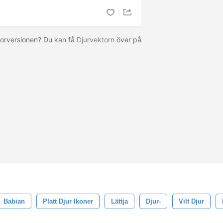
torversionen? Du kan få
Djurvektorn
över på
Babian
Platt Djur Ikoner
Lättja
Djur-
Vilt Djur