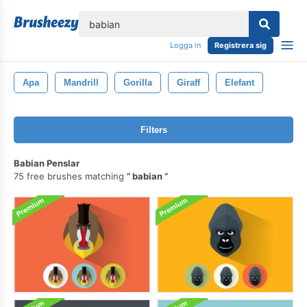
lose
Logga in
Registrera sig
Apa
Mandrill
Gorilla
Giraff
Elefant
Filters
Babian Penslar
75 free brushes matching
babian