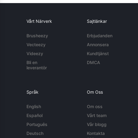
Vårt Närverk
Sajtlänkar
Brusheezy
Erbjudanden
Vecteezy
Annonsera
Videezy
Kundtjänst
Bli en
DMCA
leverantör
Språk
Om Oss
English
Om oss
Español
Vårt team
Português
Vår blogg
Deutsch
Kontakta