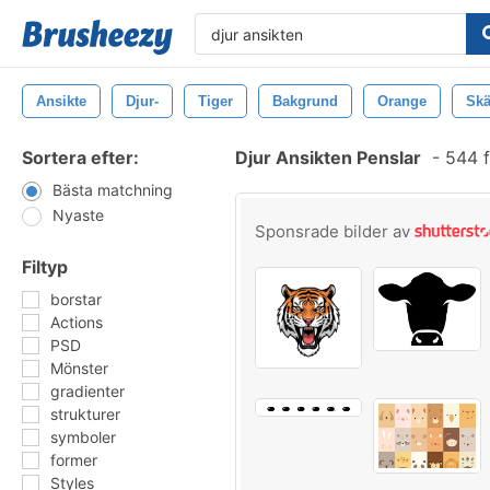
Ansikte
Djur-
Tiger
Bakgrund
Orange
Skä
Sortera efter:
Djur Ansikten Penslar
-
544 f
Bästa matchning
Nyaste
Sponsrade bilder av
Filtyp
borstar
Actions
PSD
Mönster
gradienter
strukturer
symboler
former
Styles