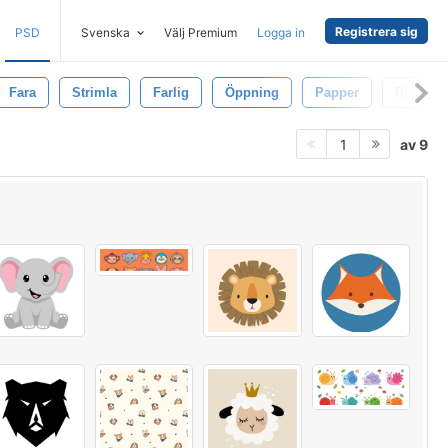
Registrera sig
PSD
Svenska
Välj Premium
Logga in
Fara
Strimla
Farlig
Öppning
Papper
Rivsår
av 9
1