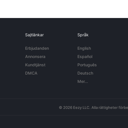
Sajtlänkar
Språk
Erbjudanden
English
Annonsera
Español
Kundtjänst
Português
DMCA
Deutsch
Mer...
© 2026 Eezy LLC. Alla rättigheter förbe