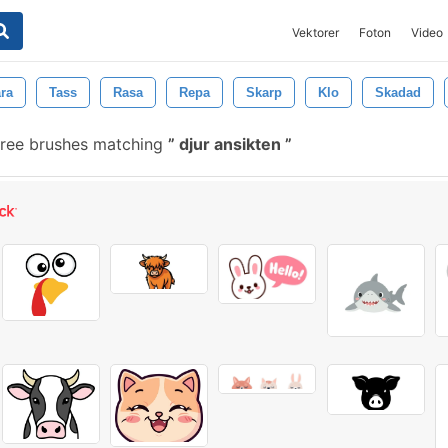
Vektorer
Foton
Video
ra
Tass
Rasa
Repa
Skarp
Klo
Skadad
ree brushes matching
djur ansikten