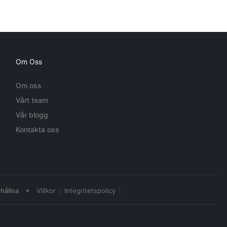
Om Oss
Om oss
Vårt team
Vår blogg
Kontakta oss
•
hållna
Villkor
Integritetspolicy