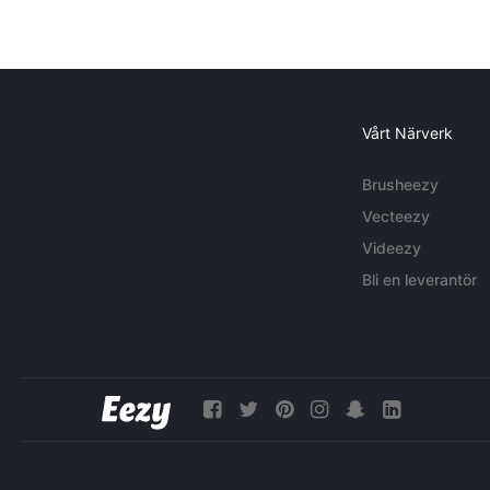
Vårt Närverk
Brusheezy
Vecteezy
Videezy
Bli en leverantör