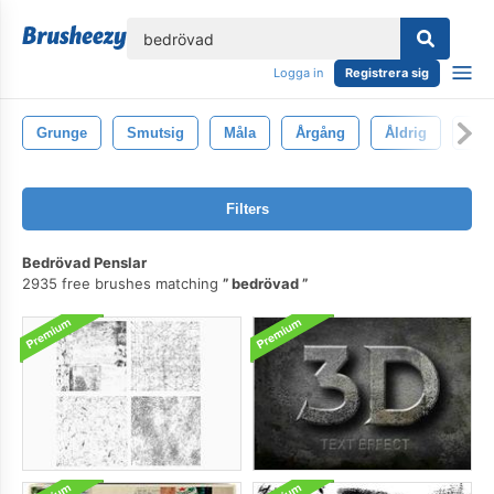
lose
Logga in
Registrera sig
Grunge
Smutsig
Måla
Årgång
Åldrig
Tex
Filters
Bedrövad Penslar
2935 free brushes matching
bedrövad