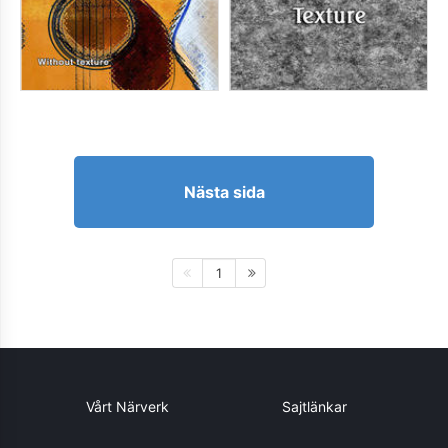
Nästa sida
1
Vårt Närverk
Sajtlänkar