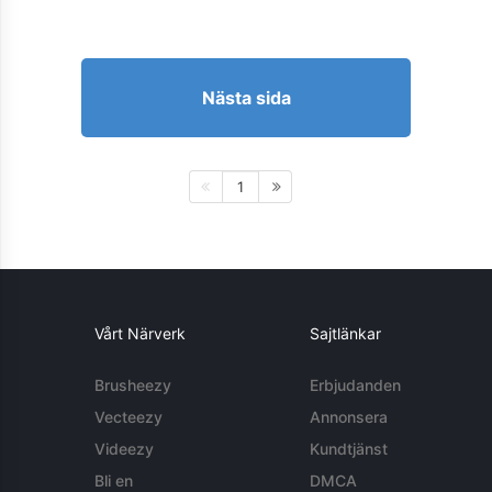
Nästa sida
1
Vårt Närverk
Sajtlänkar
Brusheezy
Erbjudanden
Vecteezy
Annonsera
Videezy
Kundtjänst
Bli en
DMCA