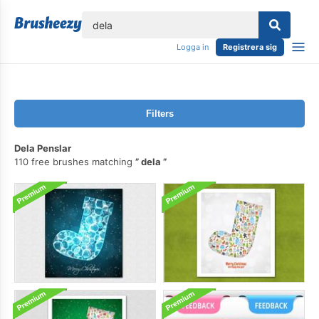
lose
Logga in
Registrera sig
Filters
Dela Penslar
110 free brushes matching
dela