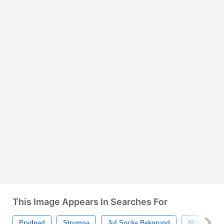
This Image Appears In Searches For
Prydnad
Strumpa
Jul Socka Bakgrund
Mönstrad J