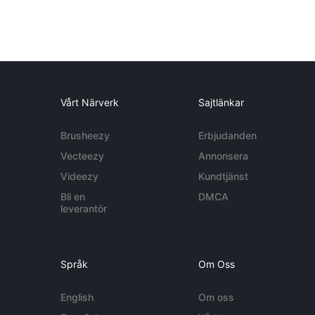
Vårt Närverk
Sajtlänkar
Brusheezy
Erbjudanden
Vecteezy
Annonsera
Videezy
Kundtjänst
Bli en
DMCA
leverantör
Språk
Om Oss
English
Om oss