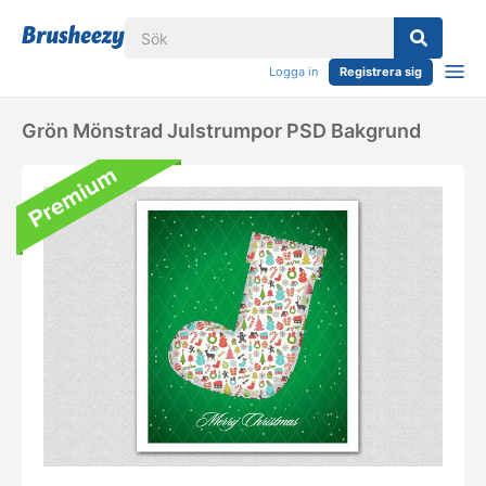
Logga in
Registrera sig
Grön Mönstrad Julstrumpor PSD Bakgrund