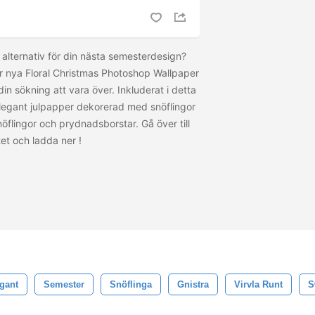
t alternativ för din nästa semesterdesign?
r nya Floral Christmas Photoshop Wallpaper
n sökning att vara över. Inkluderat i detta
legant julpapper dekorerad med snöflingor
öflingor och prydnadsborstar. Gå över till
tet och ladda ner
!
gant
Semester
Snöflinga
Gnistra
Virvla Runt
S