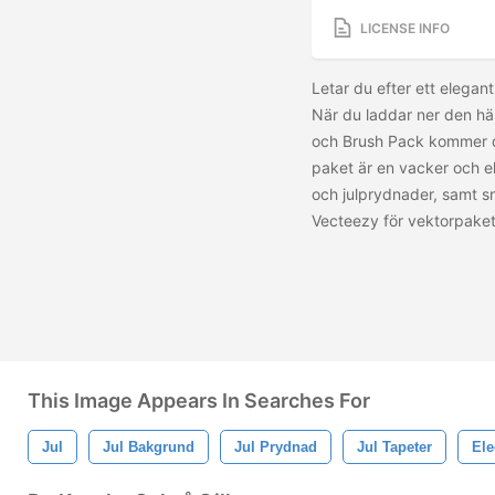
LICENSE INFO
Letar du efter ett elegan
När du laddar ner den hä
och Brush Pack kommer di
paket är en vacker och e
och julprydnader, samt sn
Vecteezy för vektorpake
This Image Appears In Searches For
Jul
Jul Bakgrund
Jul Prydnad
Jul Tapeter
Ele