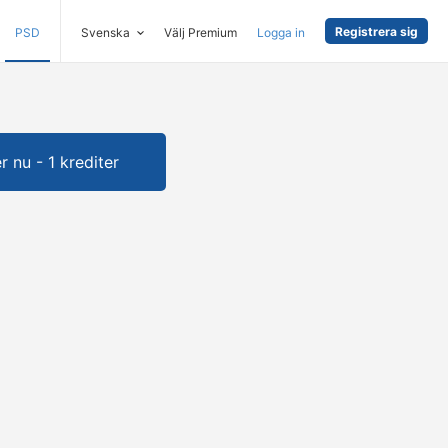
Registrera sig
PSD
Svenska
Välj Premium
Logga in
 nu - 1 krediter