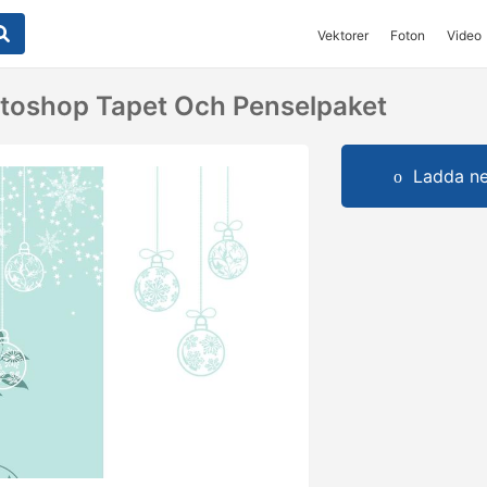
Vektorer
Foton
Video
toshop Tapet Och Penselpaket
Ladda ner