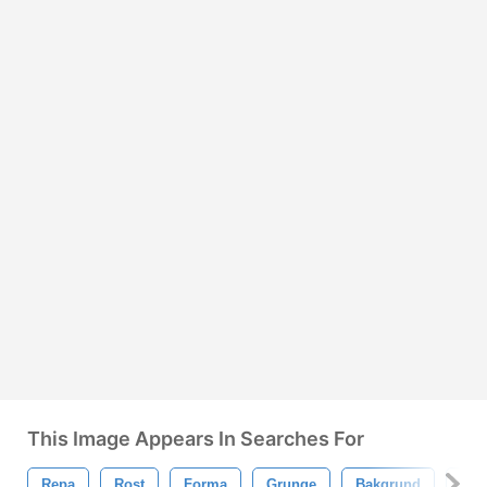
This Image Appears In Searches For
Repa
Rost
Forma
Grunge
Bakgrund
Tra