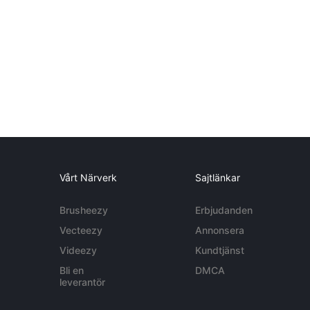
Vårt Närverk
Sajtlänkar
Brusheezy
Erbjudanden
Vecteezy
Annonsera
Videezy
Kundtjänst
Bli en
DMCA
leverantör