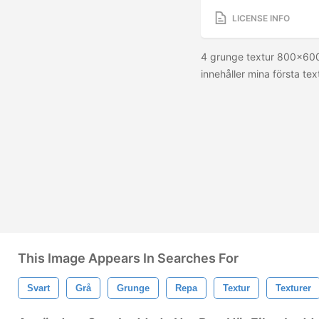
LICENSE INFO
4 grunge textur 800x600 
innehåller mina första text
This Image Appears In Searches For
Svart
Grå
Grunge
Repa
Textur
Texturer