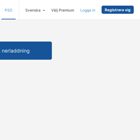
Registrera sig
PSD
Svenska
Välj Premium
Logga in
s nerladdning