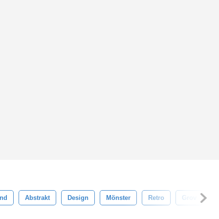
nd
Abstrakt
Design
Mönster
Retro
Grov
V