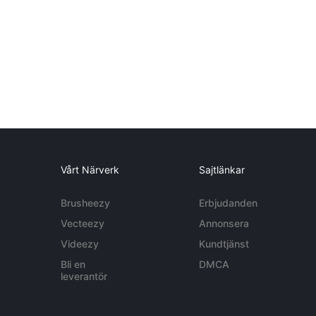
Vårt Närverk
Sajtlänkar
Brusheezy
Erbjudanden
Vecteezy
Annonsera
Videezy
Kundtjänst
Bli en
DMCA
leverantör