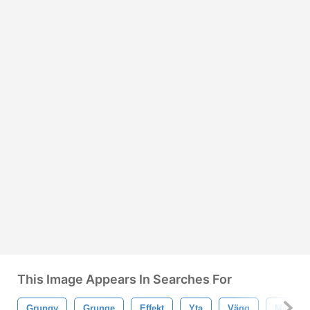
This Image Appears In Searches For
Grungy
Grunge
Effekt
Yta
Vägg
Måla