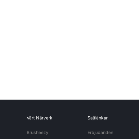
Vårt Närverk
Sajtlänkar
Brusheezy
Erbjudanden