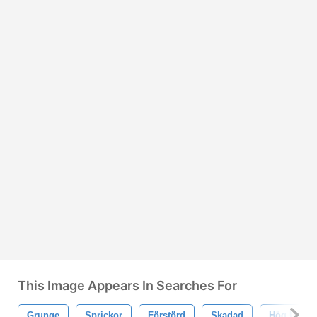
This Image Appears In Searches For
Grunge
Sprickor
Förstörd
Skadad
Hög Upplö