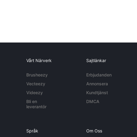
Vårt Närverk
Sajtlänkar
Brusheezy
Erbjudanden
Vecteezy
Annonsera
Videezy
Kundtjänst
Bli en
DMCA
leverantör
Språk
Om Oss