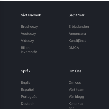
Vårt Närverk
Sajtlänkar
Brusheezy
Erbjudanden
Vecteezy
Annonsera
Videezy
Kundtjänst
Bli en
DMCA
leverantör
Språk
Om Oss
English
Om oss
Español
Vårt team
Português
Vår blogg
Deutsch
Kontakta
oss