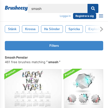
lose
Logga in
Registrera sig
Stänk
Krossa
Ha Sönder
Spricka
Explodera
Filters
Smash Penslar
461 free brushes matching
smash