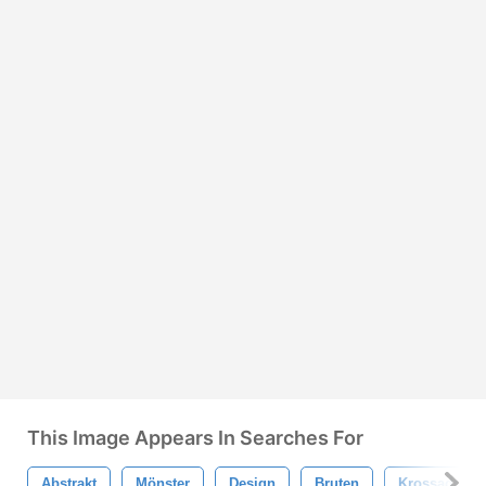
This Image Appears In Searches For
Abstrakt
Mönster
Design
Bruten
Krossade