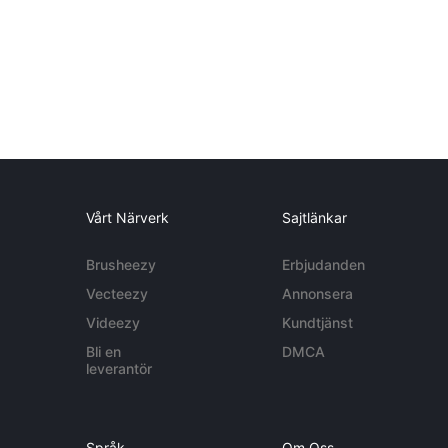
Vårt Närverk
Sajtlänkar
Brusheezy
Erbjudanden
Vecteezy
Annonsera
Videezy
Kundtjänst
Bli en
DMCA
leverantör
Språk
Om Oss