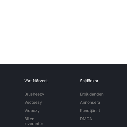
Vårt Närverk
Sajtlänkar
Brusheezy
Erbjudanden
Vecteezy
Annonsera
Videezy
Kundtjänst
Bli en
DMCA
leverantör