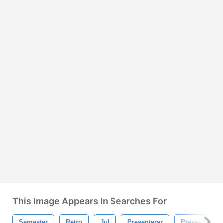
This Image Appears In Searches For
Semester
Retro
Jul
Presenterar
Presentlåda