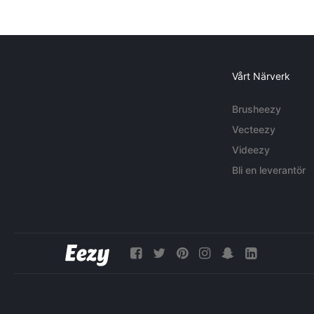
Vårt Närverk
Brusheezy
Vecteezy
Videezy
Bli en leverantör