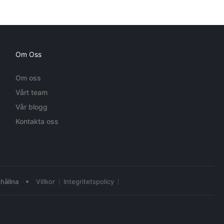
Om Oss
Om oss
Vårt team
Vår blogg
Kontakta oss
•
hållna
Villkor
Integritetspolicy