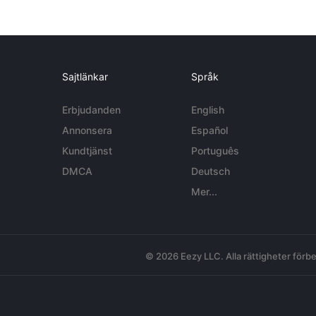
Sajtlänkar
Språk
Erbjudanden
English
Annonsera
Español
Kundtjänst
Português
DMCA
Deutsch
Mer...
© 2026 Eezy LLC. Alla rättigheter förbe