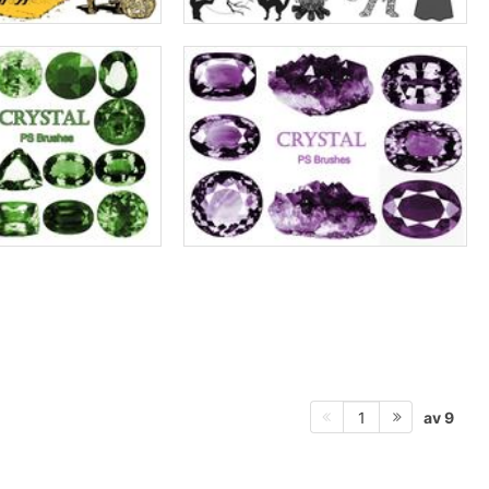
av 9
1