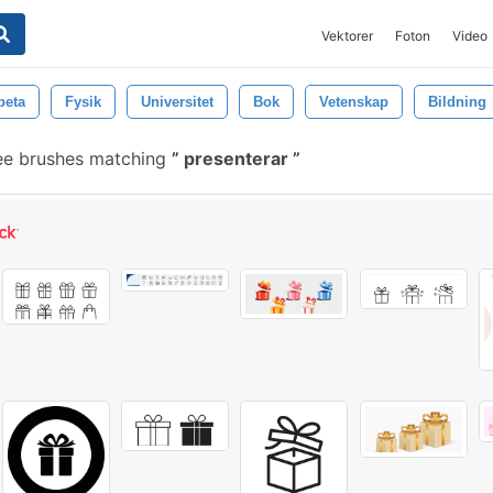
Vektorer
Foton
Video
beta
Fysik
Universitet
Bok
Vetenskap
Bildning
ee brushes matching
presenterar