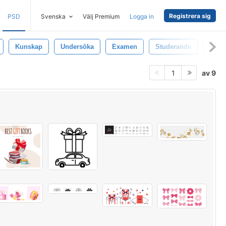
Registrera sig
PSD
Svenska
Välj Premium
Logga in
Kunskap
Undersöka
Examen
Studerande
Skol
av 9
1