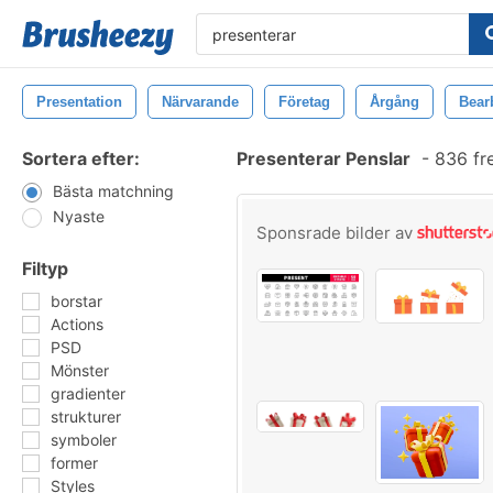
Presentation
Närvarande
Företag
Årgång
Bear
Sortera efter:
Presenterar Penslar
-
836 fr
Bästa matchning
Nyaste
Sponsrade bilder av
Filtyp
borstar
Actions
PSD
Mönster
gradienter
strukturer
symboler
former
Styles